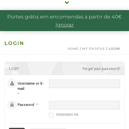
Portes grátis em encomendas a partir de 40€
Ignorar
LOGIN
HOME
/
MY PROFILE
/ LOGIN
Login
Forgot your password?
Username or E-
mail
*
Password
*
REMEMBER ME