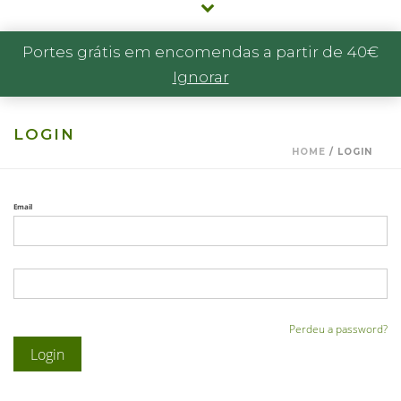
Portes grátis em encomendas a partir de 40€
Ignorar
LOGIN
HOME
/
LOGIN
Email
Perdeu a password?
Login