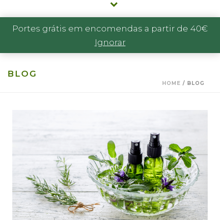
Portes grátis em encomendas a partir de 40€
Ignorar
BLOG
HOME
/
BLOG