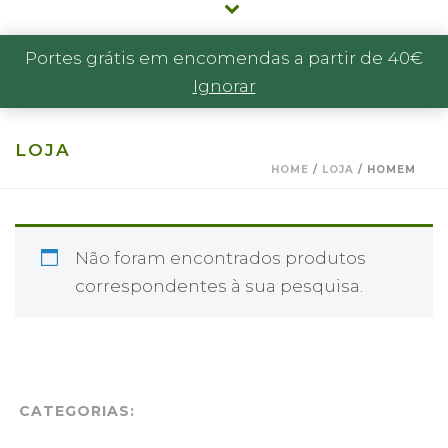
Portes grátis em encomendas a partir de 40€
Ignorar
LOJA
HOME
/
LOJA
/
HOMEM
Não foram encontrados produtos
correspondentes à sua pesquisa.
CATEGORIAS: