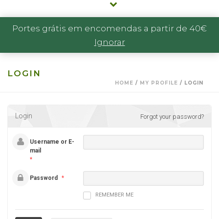
Portes grátis em encomendas a partir de 40€
Ignorar
LOGIN
HOME
/
MY PROFILE
/ LOGIN
Login
Forgot your password?
Username or E-
mail
*
Password
*
REMEMBER ME