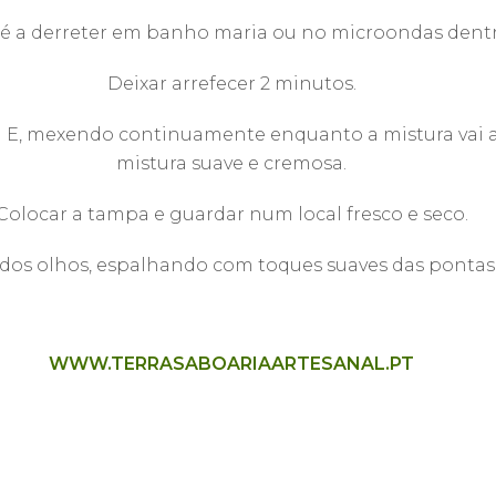
té a derreter em banho maria ou no microondas dentr
Deixar arrefecer 2 minutos.
na E, mexendo continuamente enquanto a mistura vai
mistura suave e cremosa.
Colocar a tampa e guardar num local fresco e seco.
dos olhos, espalhando com toques suaves das pontas 
WWW.TERRASABOARIAARTESANAL.PT