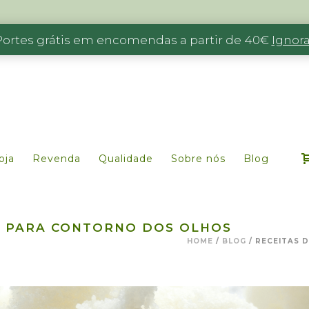
Portes grátis em encomendas a partir de 40€
Ignora
oja
Revenda
Qualidade
Sobre nós
Blog
E PARA CONTORNO DOS OLHOS
HOME
/
BLOG
/ RECEITAS 