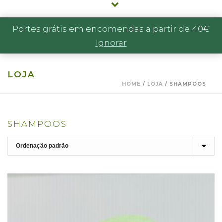
Portes grátis em encomendas a partir de 40€
Ignorar
LOJA
HOME
/
LOJA
/
SHAMPOOS
SHAMPOOS