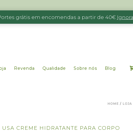
Portes grátis em encomendas a partir de 40€
Ignora
oja
Revenda
Qualidade
Sobre nós
Blog
HOME
/
LOJA
 USA CREME HIDRATANTE PARA CORPO