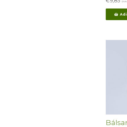
€
9,85
(IVA 
Adi
Bálsa