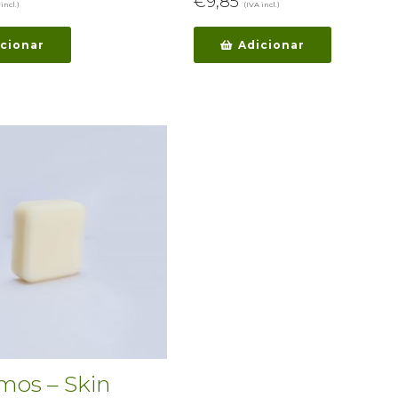
€
9,85
incl.)
(IVA incl.)
cionar
Adicionar
mos – Skin