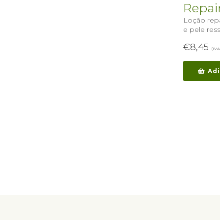
Repai
Loção repa
e pele res
€
8,45
(IVA
Adi