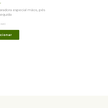
r
radora especial mãos, pés
sequida
 incl.)
cionar