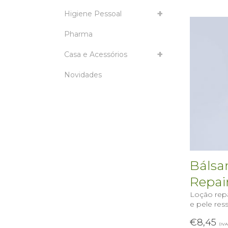
Higiene Pessoal
Pharma
Casa e Acessórios
Novidades
Bálsa
Repai
Loção repa
e pele res
€
8,45
(IVA