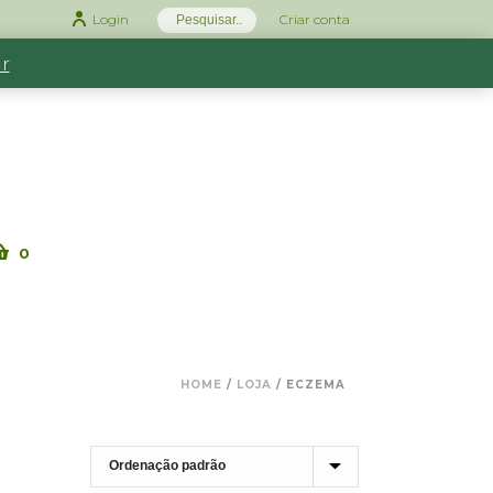
Login
Criar conta
r
0
HOME
/
LOJA
/
ECZEMA