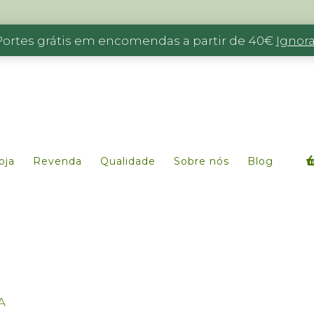
Portes grátis em encomendas a partir de 40€
Ignora
oja
Revenda
Qualidade
Sobre nós
Blog
A