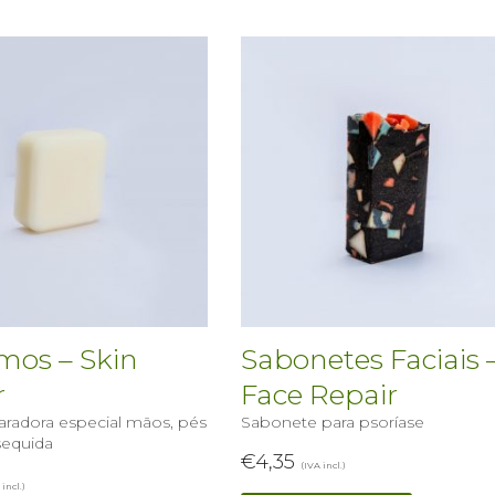
mos – Skin
Sabonetes Faciais 
r
Face Repair
radora especial mãos, pés
Sabonete para psoríase
sequida
€
4,35
(IVA incl.)
 incl.)