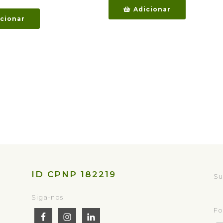
Adicionar
cionar
ID CPNP 182219
Su
Siga-nos
Fo