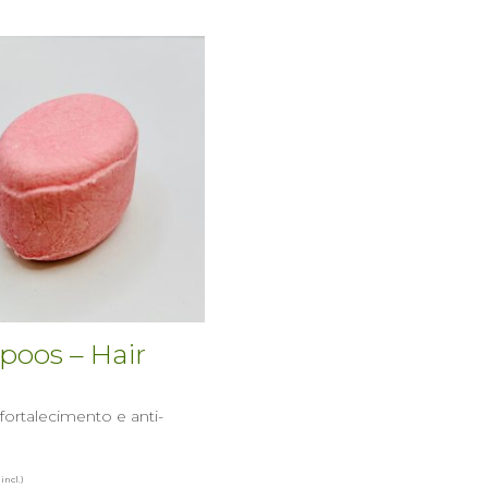
oos – Hair
m
rtalecimento e anti-
incl.)