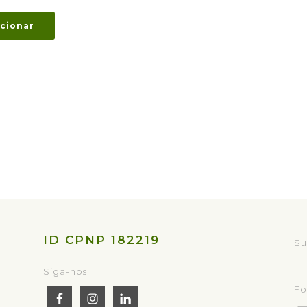
cionar
ID CPNP 182219
Su
Siga-nos
Fo