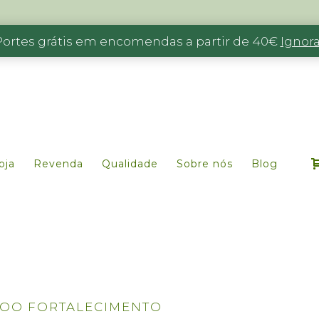
Portes grátis em encomendas a partir de 40€
Ignora
oja
Revenda
Qualidade
Sobre nós
Blog
OO FORTALECIMENTO