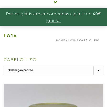
Portes grátis em encomendas a partir de 40€
Ignorar
LOJA
HOME
/
LOJA
/
CABELO LISO
CABELO LISO