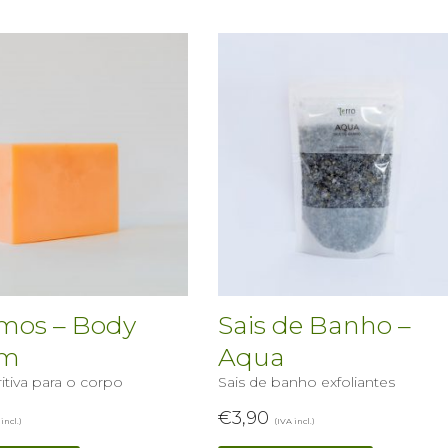
mos – Body
Sais de Banho –
am
Aqua
itiva para o corpo
Sais de banho exfoliantes
€
3,90
incl.)
(IVA incl.)