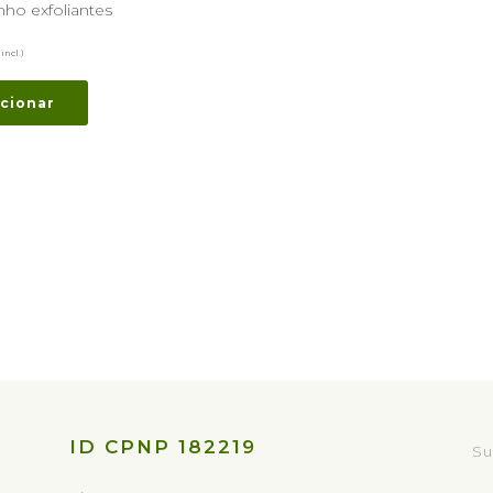
nho exfoliantes
incl.)
cionar
ID CPNP 182219
Su