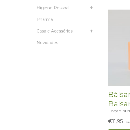
Higiene Pessoal
Pharma
Casa e Acessórios
Novidades
Bálsa
Bals
Loção nutr
€
11,95
(IVA 