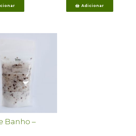
cionar
Adicionar
de Banho –