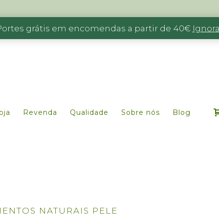
Portes grátis em encomendas a partir de 40€
Ignora
oja
Revenda
Qualidade
Sobre nós
Blog
MENTOS NATURAIS PELE