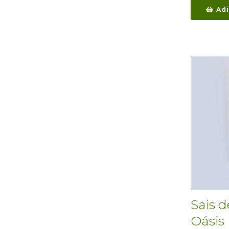
Adi
Sais 
Oásis