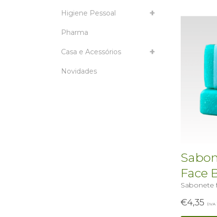
Higiene Pessoal
Pharma
Casa e Acessórios
Novidades
Sabone
Face 
Sabonete f
€
4,35
(IVA 