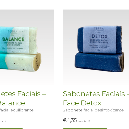
tes Faciais –
Sabonetes Faciais 
Balance
Face Detox
acial equilibrante
Sabonete facial desintoxicante
€
4,35
incl.)
(IVA incl.)