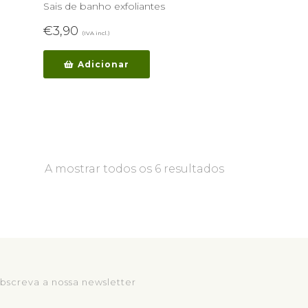
Sais de banho exfoliantes
€
3,90
(IVA incl.)
Adicionar
A mostrar todos os 6 resultados
bscreva a nossa newsletter