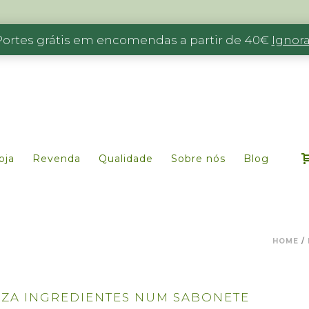
Portes grátis em encomendas a partir de 40€
Ignora
oja
Revenda
Qualidade
Sobre nós
Blog
HOME
/
IZA INGREDIENTES NUM SABONETE