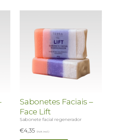
–
Sabonetes Faciais –
Face Lift
Sabonete facial regenerador
€
4,35
(IVA incl.)