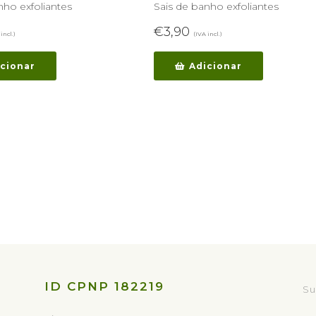
nho exfoliantes
Sais de banho exfoliantes
€
3,90
incl.)
(IVA incl.)
cionar
Adicionar
ID CPNP 182219
Su