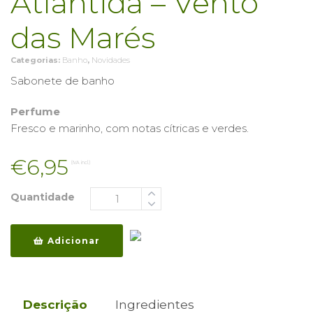
Atlântida – Vento
das Marés
Categorias:
Banho
,
Novidades
Sabonete de banho
Perfume
Fresco e marinho, com notas cítricas e verdes.
€
6,95
(IVA incl.)
Quantidade
Adicionar
Descrição
Ingredientes