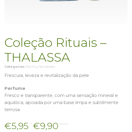
Coleção Rituais –
THALASSA
Categorias:
Banho
,
Novidades
Frescura, leveza e revitalização da pele
Perfume
Fresco e transparente, com uma sensação mineral e
aquática, apoiada por uma base limpa e subtilmente
terrosa.
Price
€
5,95
–
€
9,90
(IVA incl.)
range: