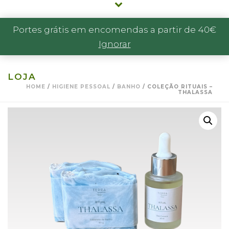
Portes grátis em encomendas a partir de 40€
Ignorar
LOJA
HOME
/
HIGIENE PESSOAL
/
BANHO
/ COLEÇÃO RITUAIS –
THALASSA