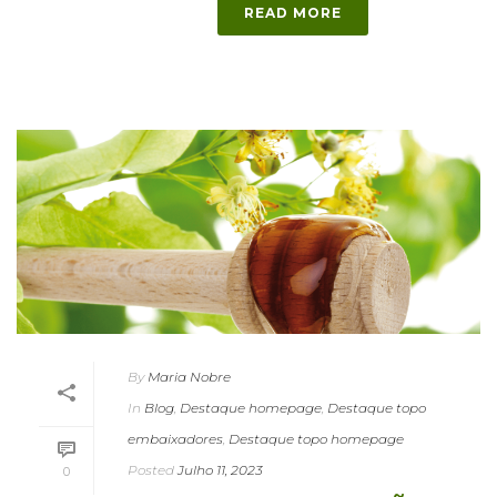
READ MORE
By
Maria Nobre
In
Blog
,
Destaque homepage
,
Destaque topo
embaixadores
,
Destaque topo homepage
Posted
Julho 11, 2023
0