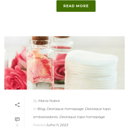
READ MORE
By
Maria Nobre
In
Blog
,
Destaque homepage
,
Destaque topo
embaixadores
,
Destaque topo homepage
Posted
Julho 11, 2023
0