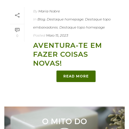
By
Maria Nobre
In
Blog
,
Destaque homepage
,
Destaque topo
embaixadores
,
Destaque topo homepage
Posted
Maio 15, 2023
0
AVENTURA-TE EM
FAZER COISAS
NOVAS!
READ MORE