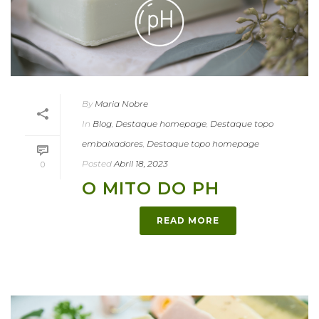
By
Maria Nobre
In
Blog
,
Destaque homepage
,
Destaque topo
embaixadores
,
Destaque topo homepage
Posted
Abril 18, 2023
0
O MITO DO PH
READ MORE