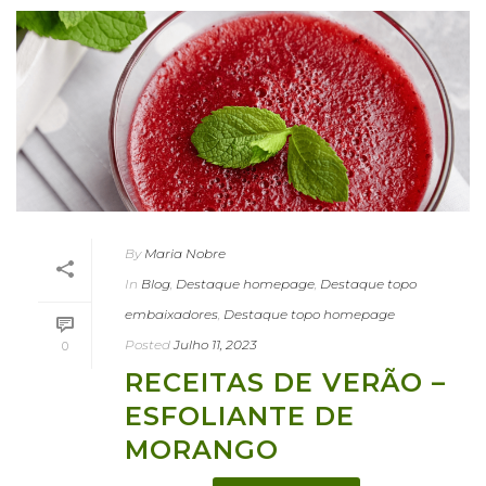
By
Maria Nobre
In
Blog
,
Destaque homepage
,
Destaque topo
embaixadores
,
Destaque topo homepage
Posted
Julho 11, 2023
0
RECEITAS DE VERÃO –
ESFOLIANTE DE
MORANGO